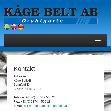
Toggle
navigati
Kontakt
Adresse:
Kåge Belt AB
Sonnfeld 11
A-6345 Kössen/Tirol
Telefon:
+43 (0) 5374 – 506 21
Fax:
+43 (0) 5374 – 506 28
E-Mail:
schweden-marketing@speed.at