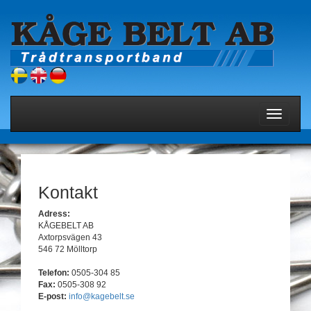
Toggle
navigati
Kontakt
Adress:
KÅGEBELT AB
Axtorpsvägen 43
546 72 Mölltorp
Telefon:
0505-304 85
Fax:
0505-308 92
E-post:
info@kagebelt.se